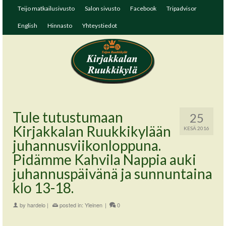
Teijo matkailusivusto
Salon sivusto
Facebook
Tripadvisor
English
Hinnasto
Yhteystiedot
Tule tutustumaan
25
Kirjakkalan Ruukkikylään
KESÄ 2016
juhannusviikonloppuna.
Pidämme Kahvila Nappia auki
juhannuspäivänä ja sunnuntaina
klo 13-18.
by
hardelo
|
posted in:
Yleinen
|
0