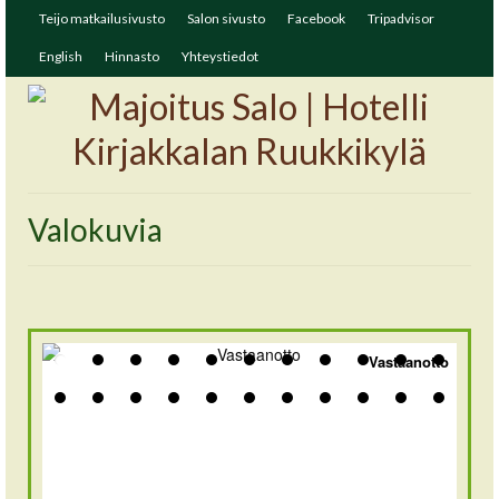
Teijo matkailusivusto
Salon sivusto
Facebook
Tripadvisor
English
Hinnasto
Yhteystiedot
Valokuvia
Vastaanotto