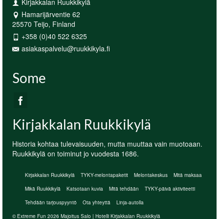
Kirjakkalan Ruukkikylä
Hamarijärventie 62
25570 Teijo, Finland
+358 (0)40 522 6325
asiakaspalvelu@ruukkikyla.fi
Some
Kirjakkalan Ruukkikylä
Historia kohtaa tulevaisuuden, mutta muuttaa vain muotoaan.
Ruukkikylä on toiminut jo vuodesta 1686.
Kirjakkalan Ruukkikylä
TYKY-melontapaketit
Melontakeskus
Mitä maksaa
Mikä Ruukkikylä
Katsotaan kuvia
Mitä tehdään
TYKY-päivä aktiviteetti
Tehdään tarjouspyyntö
Ota yhteyttä
Linja-autolla
© Extreme Fun 2026 Majoitus Salo | Hotelli Kirjakkalan Ruukkikylä