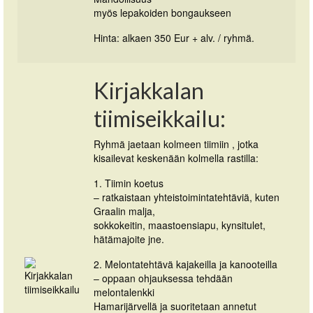
myös lepakoiden bongaukseen
Hinta: alkaen 350 Eur + alv. / ryhmä.
Kirjakkalan
tiimiseikkailu:
Ryhmä jaetaan kolmeen tiimiin , jotka
kisailevat keskenään kolmella rastilla:
1. Tiimin koetus
– ratkaistaan yhteistoimintatehtäviä, kuten
Graalin malja,
sokkokeitin, maastoensiapu, kynsitulet,
hätämajoite jne.
2. Melontatehtävä kajakeilla ja kanooteilla
– oppaan ohjauksessa tehdään
melontalenkki
Hamarijärvellä ja suoritetaan annetut