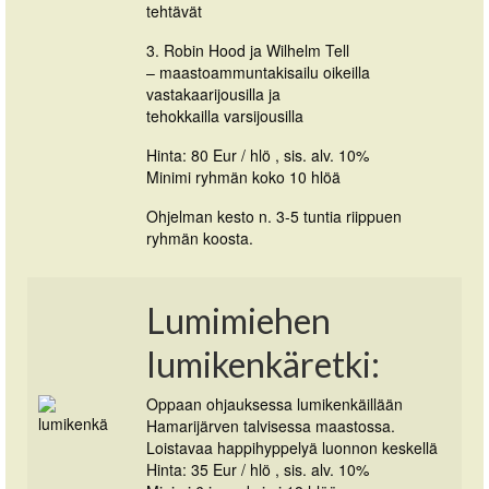
tehtävät
3. Robin Hood ja Wilhelm Tell
– maastoammuntakisailu oikeilla
vastakaarijousilla ja
tehokkailla varsijousilla
Hinta: 80 Eur / hlö , sis. alv. 10%
Minimi ryhmän koko 10 hlöä
Ohjelman kesto n. 3-5 tuntia riippuen
ryhmän koosta.
Lumimiehen
lumikenkäretki:
Oppaan ohjauksessa lumikenkäillään
Hamarijärven talvisessa maastossa.
Loistavaa happihyppelyä luonnon keskellä
Hinta: 35 Eur / hlö , sis. alv. 10%