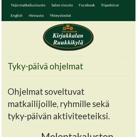
Teijo matkailusivusto
Salon sivusto
Facebook
Tripadvisor
English
Hinnasto
Yhteystiedot
Tyky-päivä ohjelmat
Ohjelmat soveltuvat
matkailijoille, ryhmille sekä
tyky-päivän aktiviteeteiksi.
Melontakaluston