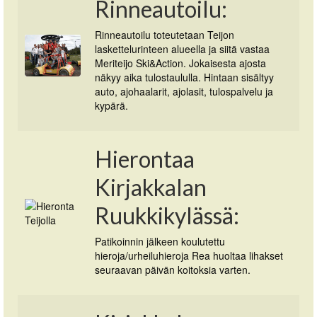
Rinneautoilu:
Rinneautoilu toteutetaan Teijon
laskettelurinteen alueella ja siitä vastaa
Meriteijo Ski&Action. Jokaisesta ajosta
näkyy aika tulostaululla. Hintaan sisältyy
auto, ajohaalarit, ajolasit, tulospalvelu ja
kypärä.
Hierontaa
Kirjakkalan
Ruukkikylässä:
Patikoinnin jälkeen koulutettu
hieroja/urheiluhieroja Rea huoltaa lihakset
seuraavan päivän koitoksia varten.