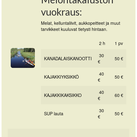
vuokraus:
Melat, kelluntaliivit, aukkopeitteet ja muut
tarvikkeet kuuluvat tietysti hintaan.
2 h
1 pv
30
KANADALAISKANOOTTI
50 €
€
40
KAJAKKIYKSIKKÖ
50 €
€
40
KAJAKKIKAKSIKKO
60 €
€
30
SUP lauta
50 €
€