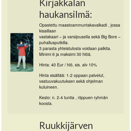
Kirjakkalan
haukansilmä:
Opastettu maastoammuntakavalkadi , jossa
kisaillaan
vastakaari – ja varsijousella sekä Big Bore –
puhallusputkilla.
3 parasta yhteistulosta voidaan palkita.
Minimi 6 ja maksimi 30 hlöä.
Hinta: 40 Eur / hlö, sis. alv 10%
Hinta sisältää: 1-2 oppaan palvelut,
vastuuvakuutuksen sekä ohjelman
kuluineen.
Kesto: n. 2-4 tuntia , riippuen ryhmän
koosta.
Ruukkijärven