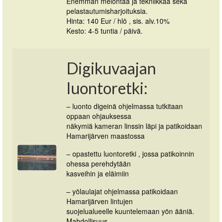
Enemmän melontaa ja tekniikkaa sekä
pelastautumisharjoituksia.
Hinta: 140 Eur / hlö , sis. alv.10%
Kesto: 4-5 tuntia / päivä.
Digikuvaajan
luontoretki:
– luonto digeinä ohjelmassa tutkitaan
oppaan ohjauksessa
näkymiä kameran linssin läpi ja patikoidaan
Hamarijärven maastossa
– opastettu luontoretki , jossa patikoinnin
ohessa perehdytään
kasveihin ja eläimiin
– yölaulajat ohjelmassa patikoidaan
Hamarijärven lintujen
suojelualueelle kuuntelemaan yön ääniä.
Mahdollisuus