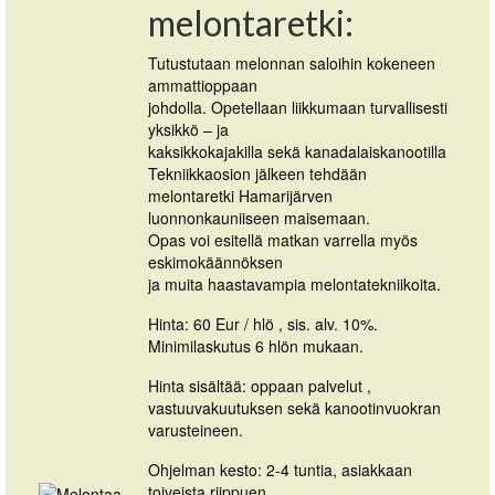
melontaretki:
Tutustutaan melonnan saloihin kokeneen
ammattioppaan
johdolla. Opetellaan liikkumaan turvallisesti
yksikkö – ja
kaksikkokajakilla sekä kanadalaiskanootilla
Tekniikkaosion jälkeen tehdään
melontaretki Hamarijärven
luonnonkauniiseen maisemaan.
Opas voi esitellä matkan varrella myös
eskimokäännöksen
ja muita haastavampia melontatekniikoita.
Hinta: 60 Eur / hlö , sis. alv. 10%.
Minimilaskutus 6 hlön mukaan.
Hinta sisältää: oppaan palvelut ,
vastuuvakuutuksen sekä kanootinvuokran
varusteineen.
Ohjelman kesto: 2-4 tuntia, asiakkaan
toiveista riippuen.