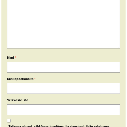
Nimi
*
Sähköpostiosoite
*
Verkkosivusto
Tallenna nimeni, sähköpostiosoitteeni ja sivustoni tähän selaimeen