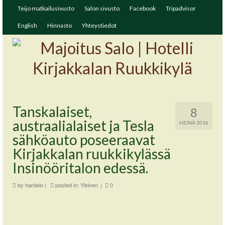
Teijo matkailusivusto
Salon sivusto
Facebook
Tripadvisor
English
Hinnasto
Yhteystiedot
Tanskalaiset,
8
austraalialaiset ja Tesla
HEINÄ 2016
sähköauto poseeraavat
Kirjakkalan ruukkikylässä
Insinööritalon edessä.
by
hardelo
|
posted in:
Yleinen
|
0