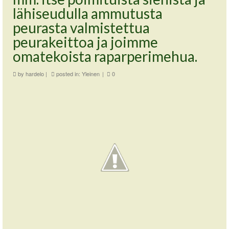
lähiseudulla ammutusta
peurasta valmistettua
peurakeittoa ja joimme
omatekoista raparperimehua.
by
hardelo
|
posted in:
Yleinen
|
0