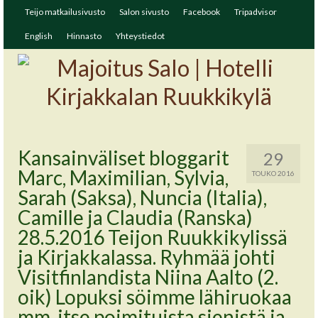
Teijo matkailusivusto
Salon sivusto
Facebook
Tripadvisor
English
Hinnasto
Yhteystiedot
Kansainväliset bloggarit
29
Marc, Maximilian, Sylvia,
TOUKO 2016
Sarah (Saksa), Nuncia (Italia),
Camille ja Claudia (Ranska)
28.5.2016 Teijon Ruukkikylissä
ja Kirjakkalassa. Ryhmää johti
Visitfinlandista Niina Aalto (2.
oik) Lopuksi söimme lähiruokaa
mm. itse poimituista sienistä ja