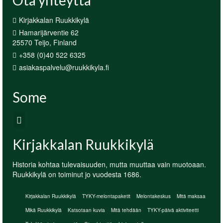
Kirjakkalan Ruukkikylä
Hamarijärventie 62
25570 Teijo, Finland
+358 (0)40 522 6325
asiakaspalvelu@ruukkikyla.fi
Some
Kirjakkalan Ruukkikylä
Historia kohtaa tulevaisuuden, mutta muuttaa vain muotoaan.
Ruukkikylä on toiminut jo vuodesta 1686.
Kirjakkalan Ruukkikylä
TYKY-melontapaketit
Melontakeskus
Mitä maksaa
Mikä Ruukkikylä
Katsotaan kuvia
Mitä tehdään
TYKY-päivä aktiviteetti