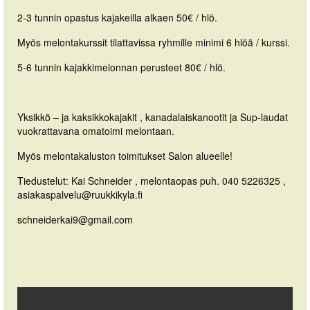
2-3 tunnin opastus kajakeilla alkaen 50€ / hlö.
Myös melontakurssit tilattavissa ryhmille minimi 6 hlöä / kurssi.
5-6 tunnin kajakkimelonnan perusteet 80€ / hlö.
Yksikkö – ja kaksikkokajakit , kanadalaiskanootit ja Sup-laudat
vuokrattavana omatoimi melontaan.
Myös melontakaluston toimitukset Salon alueelle!
Tiedustelut: Kai Schneider , melontaopas puh. 040 5226325 ,
asiakaspalvelu@ruukkikyla.fi
schneiderkai9@gmail.com