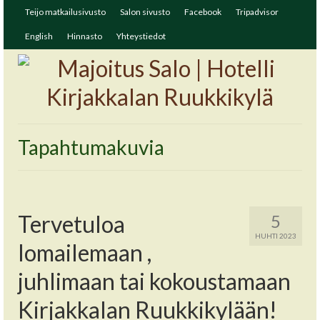
Teijo matkailusivusto
Salon sivusto
Facebook
Tripadvisor
English
Hinnasto
Yhteystiedot
Tapahtumakuvia
Tervetuloa
5
HUHTI 2023
lomailemaan ,
juhlimaan tai kokoustamaan
Kirjakkalan Ruukkikylään!