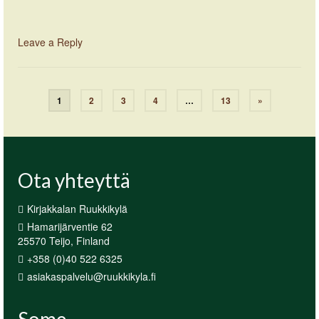
Leave a Reply
1
2
3
4
…
13
»
Ota yhteyttä
Kirjakkalan Ruukkikylä
Hamarijärventie 62
25570 Teijo, Finland
+358 (0)40 522 6325
asiakaspalvelu@ruukkikyla.fi