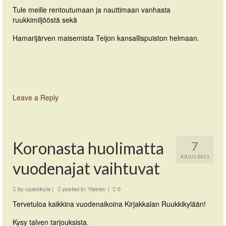
Tule meille rentoutumaan ja nauttimaan vanhasta
ruukkimiljööstä sekä
Hamarijärven maisemista Teijon kansallispuiston helmaan.
Leave a Reply
Koronasta huolimatta
7
JOULU 2021
vuodenajat vaihtuvat
by
ruukkikyla
|
posted in:
Yleinen
|
0
Tervetuloa kaikkina vuodenaikoina Kirjakkalan Ruukkikylään!
Kysy talven tarjouksista.