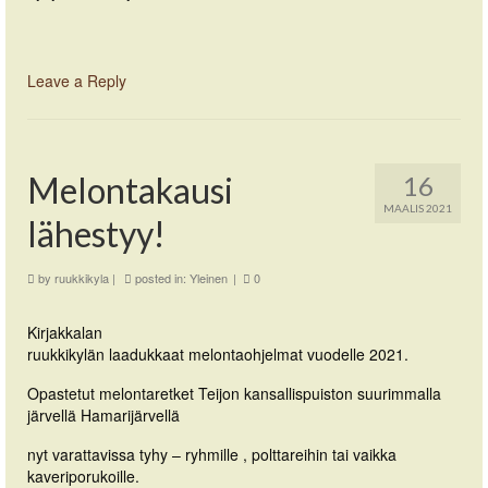
Leave a Reply
Melontakausi
16
MAALIS 2021
lähestyy!
by
ruukkikyla
|
posted in:
Yleinen
|
0
Kirjakkalan
ruukkikylän laadukkaat melontaohjelmat vuodelle 2021.
Opastetut melontaretket Teijon kansallispuiston suurimmalla
järvellä Hamarijärvellä
nyt varattavissa tyhy – ryhmille , polttareihin tai vaikka
kaveriporukoille.