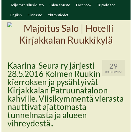
Teijo matkailusivusto
Salon sivusto
Facebook
Tripadvisor
English
Hinnasto
Yhteystiedot
Kaarina-Seura ry järjesti
29
28.5.2016 Kolmen Ruukin
TOUKO 2016
kierroksen ja pysähtyivät
Kirjakkalan Patruunataloon
kahville. Viisikymmentä vierasta
nauttivat ajattomasta
tunnelmasta ja alueen
vihreydestä..