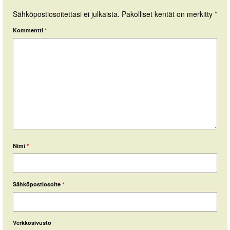
Sähköpostiosoitettasi ei julkaista.
Pakolliset kentät on merkitty
*
Kommentti
*
Nimi
*
Sähköpostiosoite
*
Verkkosivusto