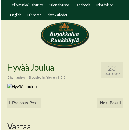
Teijo matkailusivusto
Salon sivusto
Facebook
Tripadvisor
English
Hinnasto
Yhteystiedot
Hyvää Joulua
23
JOULU 2015
by
hardelo
|
posted in:
Yleinen
|
0
Previous Post
Next Post
Vastaa