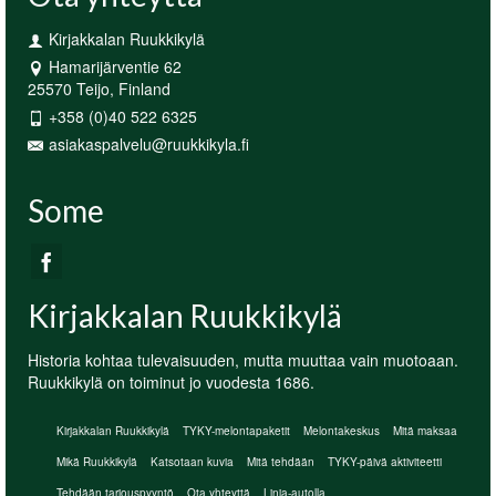
Kirjakkalan Ruukkikylä
Hamarijärventie 62
25570 Teijo, Finland
+358 (0)40 522 6325
asiakaspalvelu@ruukkikyla.fi
Some
Kirjakkalan Ruukkikylä
Historia kohtaa tulevaisuuden, mutta muuttaa vain muotoaan.
Ruukkikylä on toiminut jo vuodesta 1686.
Kirjakkalan Ruukkikylä
TYKY-melontapaketit
Melontakeskus
Mitä maksaa
Mikä Ruukkikylä
Katsotaan kuvia
Mitä tehdään
TYKY-päivä aktiviteetti
Tehdään tarjouspyyntö
Ota yhteyttä
Linja-autolla