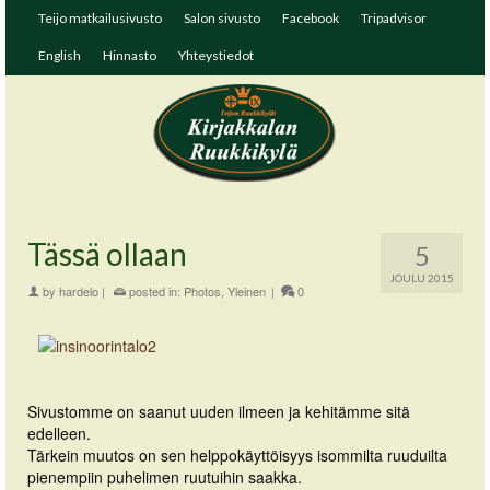
Teijo matkailusivusto
Salon sivusto
Facebook
Tripadvisor
English
Hinnasto
Yhteystiedot
Tässä ollaan
5
JOULU 2015
by
hardelo
|
posted in:
Photos
,
Yleinen
|
0
Sivustomme on saanut uuden ilmeen ja kehitämme sitä
edelleen.
Tärkein muutos on sen helppokäyttöisyys isommilta ruuduilta
pienempiin puhelimen ruutuihin saakka.