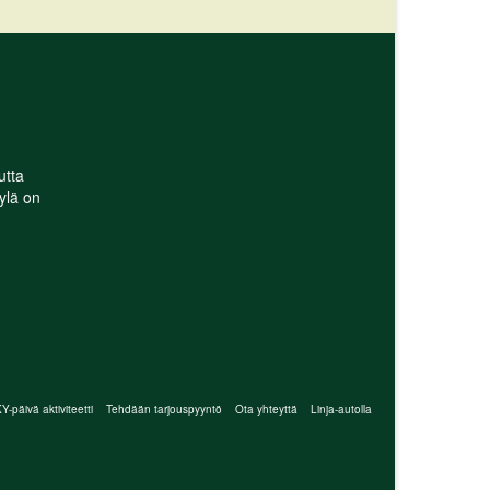
utta
ylä on
-päivä aktiviteetti
Tehdään tarjouspyyntö
Ota yhteyttä
Linja-autolla