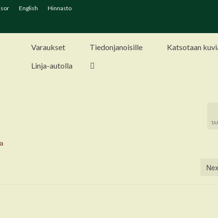
isor
English
Hinnasto
Varaukset
Tiedonjanoisille
Katsotaan kuvi
Linja-autolla
TA
Nex