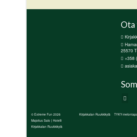
Ota 
Kirjak
Hamari
25570 Te
+358 
asiaka
Som
© Extreme Fun 2026
Kirjakkalan Ruukkikylä
TYKY-melontapa
Majoitus Salo | Hotelli
Kirjakkalan Ruukkikylä