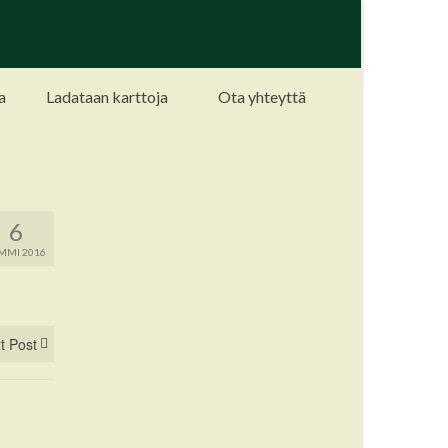
a
Ladataan karttoja
Ota yhteyttä
6
MMI 2016
t Post