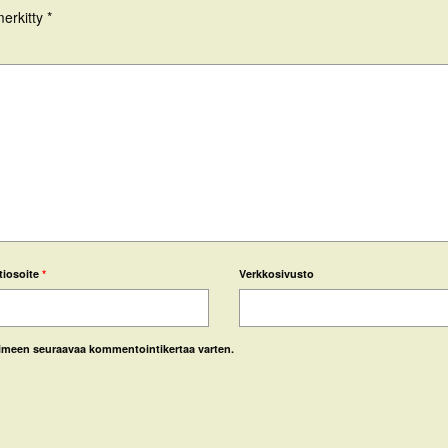
merkitty
*
tiosoite
*
Verkkosivusto
laimeen seuraavaa kommentointikertaa varten.