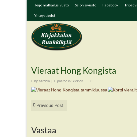
Teijo matkailusivusto
Salon sivusto
Facebook
Tripadv
Yhteystiedot
Vieraat Hong Kongista
by
hardelo
|
posted in:
Yleinen
|
0
Previous Post
Vastaa