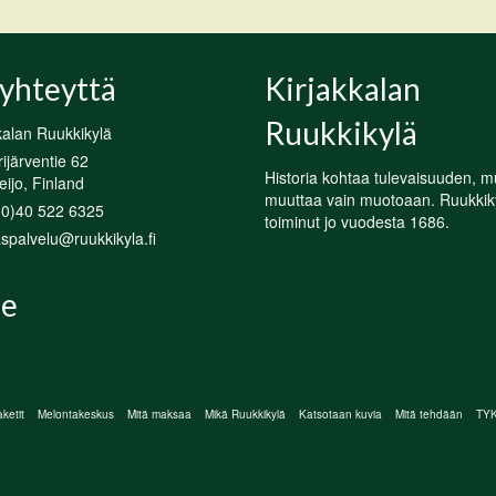
yhteyttä
Kirjakkalan
Ruukkikylä
kalan Ruukkikylä
järventie 62
Historia kohtaa tulevaisuuden, m
ijo, Finland
muuttaa vain muotoaan. Ruukkik
(0)40 522 6325
toiminut jo vuodesta 1686.
spalvelu@ruukkikyla.fi
e
ketit
Melontakeskus
Mitä maksaa
Mikä Ruukkikylä
Katsotaan kuvia
Mitä tehdään
TYKY