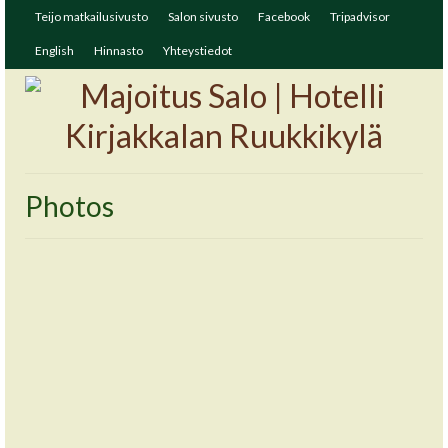
Teijo matkailusivusto
Salon sivusto
Facebook
Tripadvisor
English
Hinnasto
Yhteystiedot
Photos
Tässä ollaan
5
JOULU 2015
by
hardelo
|
posted in:
Photos
,
Yleinen
|
0
Sivustomme on saanut uuden ilmeen ja kehitämme sitä
edelleen. Tärkein muutos on sen helppokäyttöisyys
isommilta ruuduilta pienempiin puhelimen ruutuihin