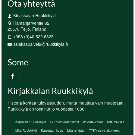
Ota yhteyttä
Kirjakkalan Ruukkikylä
Hamarijärventie 62
25570 Teijo, Finland
+358 (0)40 522 6325
asiakaspalvelu@ruukkikyla.fi
Some
Kirjakkalan Ruukkikylä
Historia kohtaa tulevaisuuden, mutta muuttaa vain muotoaan.
Ruukkikylä on toiminut jo vuodesta 1686.
Kirjakkalan Ruukkikylä
TYKY-melontapaketit
Melontakeskus
Mitä maksaa
Mikä Ruukkikylä
Katsotaan kuvia
Mitä tehdään
TYKY-päivä aktiviteetti