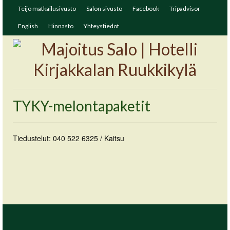
Teijo matkailusivusto
Salon sivusto
Facebook
Tripadvisor
English
Hinnasto
Yhteystiedot
TYKY-melontapaketit
Tiedustelut: 040 522 6325 / Kaitsu