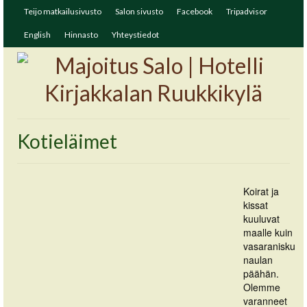
Teijo matkailusivusto
Salon sivusto
Facebook
Tripadvisor
English
Hinnasto
Yhteystiedot
Kotieläimet
Koirat ja
kissat
kuuluvat
maalle kuin
vasaranisku
naulan
päähän.
Olemme
varanneet