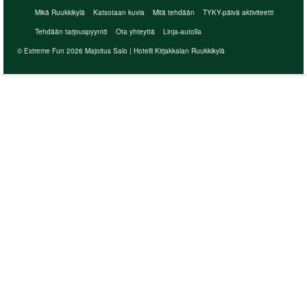
Mikä Ruukkikylä
Katsotaan kuvia
Mitä tehdään
TYKY-päivä aktiviteetti
Tehdään tarjouspyyntö
Ota yhteyttä
Linja-autolla
© Extreme Fun 2026 Majoitus Salo | Hotelli Kirjakkalan Ruukkikylä