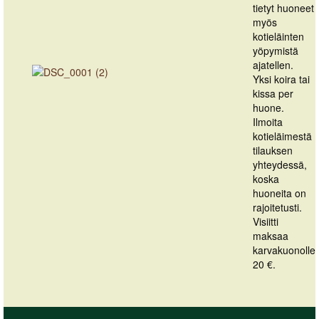
tietyt huoneet
myös
kotieläinten
yöpymistä
ajatellen.
Yksi koira tai
kissa per
huone.
Ilmoita
kotieläimestä
tilauksen
yhteydessä,
koska
huoneita on
rajoitetusti.
Visiitti
maksaa
karvakuonolle
20 €.