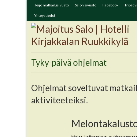
Teijo matkailusivusto
Salon sivusto
Facebook
Tripadv
Yhteystiedot
Tyky-päivä ohjelmat
Ohjelmat soveltuvat matkaili
aktiviteeteiksi.
Melontakalusto