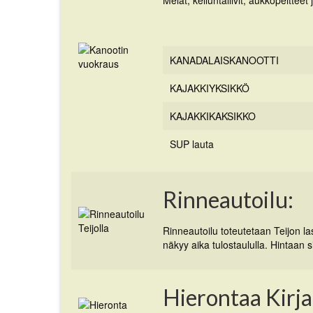
Melat, kelluntaliivit, aukkopeitteet
KANADALAISKANOOTTI
KAJAKKIYKSIKKÖ
KAJAKKIKAKSIKKO
SUP lauta
Rinneautoilu:
Rinneautoilu toteutetaan Teijon las
näkyy aika tulostaululla. Hintaan si
Hierontaa Kirja