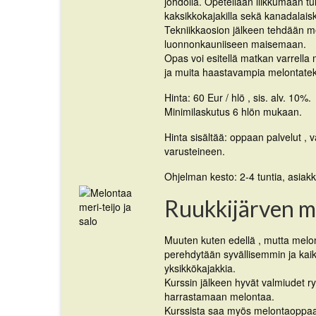
johdolla. Opetellaan liikkumaan tur
kaksikkokajakilla sekä kanadalaisk
Tekniikkaosion jälkeen tehdään m
luonnonkauniiseen maisemaan.
Opas voi esitellä matkan varrel
ja muita haastavampia melontatekn
Hinta: 60 Eur / hlö , sis. alv. 10%.
Minimilaskutus 6 hlön mukaan.
Hinta sisältää: oppaan palvelut 
varusteineen.
Ohjelman kesto: 2-4 tuntia, asiakk
Ruukkijärven m
Muuten kuten edellä , mutta melo
perehdytään syvällisemmin ja kaik
yksikkökajakkia.
Kurssin jälkeen hyvät valmiudet r
harrastamaan melontaa.
Kurssista saa myös melontaoppaa