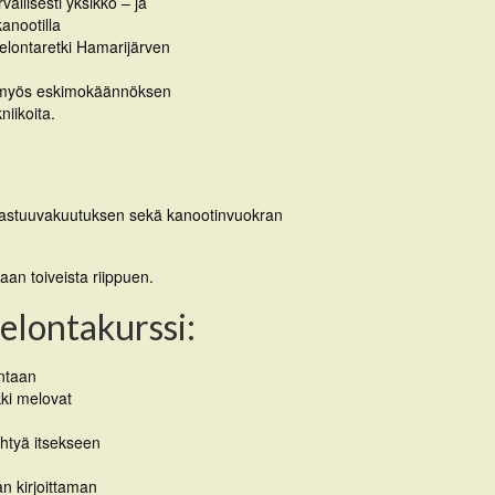
vallisesti yksikkö – ja
anootilla
elontaretki Hamarijärven
la myös eskimokäännöksen
iikoita.
, vastuuvakuutuksen sekä kanootinvuokran
aan toiveista riippuen.
elontakurssi:
ntaan
ki melovat
yhtyä itsekseen
n kirjoittaman