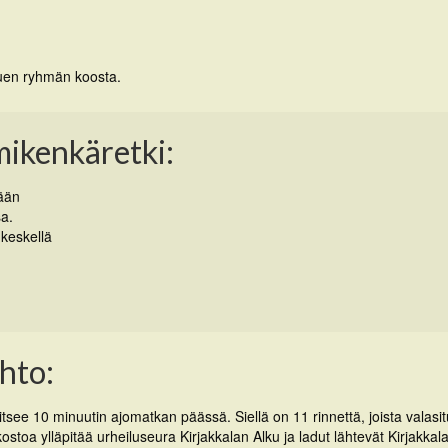
puen ryhmän koosta.
ikenkäretki:
ään
a.
keskellä
ihto:
itsee 10 minuutin ajomatkan päässä. Siellä on 11 rinnettä, joista valasit
ostoa ylläpitää urheiluseura Kirjakkalan Alku ja ladut lähtevät Kirjakkal