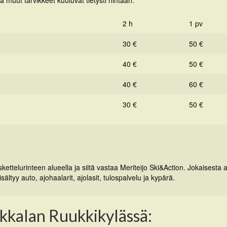
 ja muut tarvikkeet kuuluvat tietysti hintaan.
2 h
1 pv
30 €
50 €
40 €
50 €
40 €
60 €
30 €
50 €
kettelurinteen alueella ja siitä vastaa Meriteijo Ski&Action. Jokaisesta 
sältyy auto, ajohaalarit, ajolasit, tulospalvelu ja kypärä.
kkalan Ruukkikylässä: