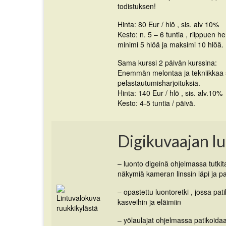
todistuksen!
Hinta: 80 Eur / hlö , sis. alv 10%
Kesto: n. 5 – 6 tuntia , riippuen h
minimi 5 hlöä ja maksimi 10 hlöä.
Sama kurssi 2 päivän kurssina:
Enemmän melontaa ja tekniikkaa
pelastautumisharjoituksia.
Hinta: 140 Eur / hlö , sis. alv.10%
Kesto: 4-5 tuntia / päivä.
Digikuvaajan lu
– luonto digeinä ohjelmassa tutk
näkymiä kameran linssin läpi ja 
– opastettu luontoretki , jossa pa
kasveihin ja eläimiin
– yölaulajat ohjelmassa patikoida