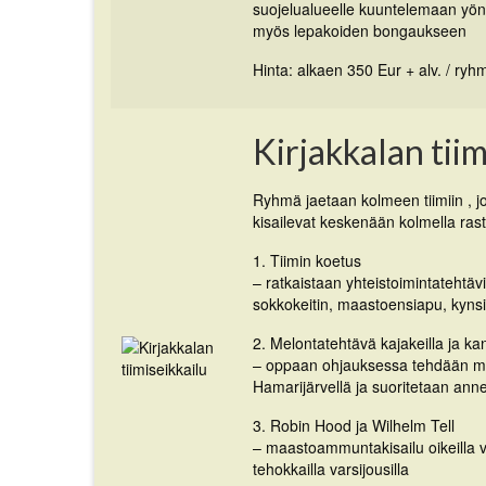
suojelualueelle kuuntelemaan yön
myös lepakoiden bongaukseen
Hinta: alkaen 350 Eur + alv. / ryh
Kirjakkalan tiim
Ryhmä jaetaan kolmeen tiimiin , j
kisailevat keskenään kolmella rasti
1. Tiimin koetus
– ratkaistaan yhteistoimintatehtäv
sokkokeitin, maastoensiapu, kynsit
2. Melontatehtävä kajakeilla ja kan
– oppaan ohjauksessa tehdään me
Hamarijärvellä ja suoritetaan anne
3. Robin Hood ja Wilhelm Tell
– maastoammuntakisailu oikeilla va
tehokkailla varsijousilla