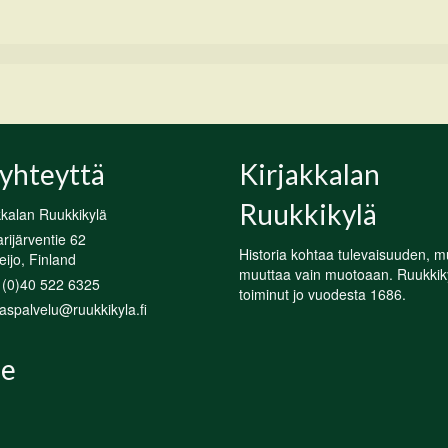
yhteyttä
Kirjakkalan
Ruukkikylä
kkalan Ruukkikylä
ijärventie 62
Historia kohtaa tulevaisuuden, m
ijo, Finland
muuttaa vain muotoaan. Ruukkik
 (0)40 522 6325
toiminut jo vuodesta 1686.
aspalvelu@ruukkikyla.fi
e