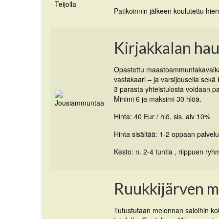
Patikoinnin jälkeen koulutettu hie
Kirjakkalan ha
Opastettu maastoammuntakavalkadi
vastakaari – ja varsijousella sekä 
3 parasta yhteistulosta voidaan pa
Minimi 6 ja maksimi 30 hlöä.
Hinta: 40 Eur / hlö, sis. alv 10%
Hinta sisältää: 1-2 oppaan palvel
Kesto: n. 2-4 tuntia , riippuen ry
Ruukkijärven m
Tutustutaan melonnan saloihin 