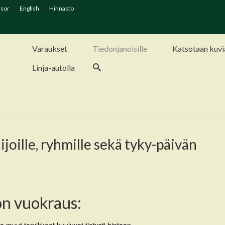
isor
English
Hinnasto
Varaukset
Tiedonjanoisille
Katsotaan kuvi
Linja-autolla
joille, ryhmille sekä tyky-päivän
n vuokraus: