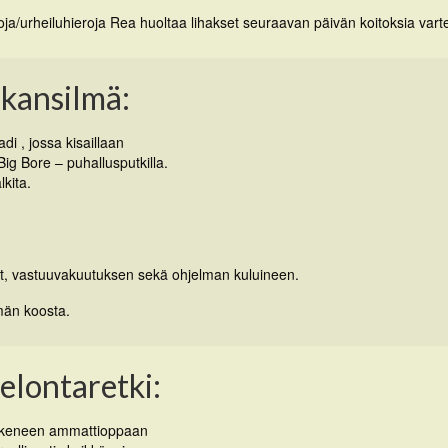
roja/urheiluhieroja Rea huoltaa lihakset seuraavan päivän koitoksia vart
ukansilmä:
 , jossa kisaillaan
Big Bore – puhallusputkilla.
lkita.
ut, vastuuvakuutuksen sekä ohjelman kuluineen.
hmän koosta.
elontaretki:
kokeneen ammattioppaan