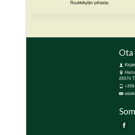
Ruukkikylän pihasta.
Ota 
Kirja
Hamar
25570 Te
+358
asiak
Som