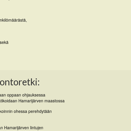
enkilömäärästä,
 sekä
ontoretki:
itaan oppaan ohjauksessa
patikoidaan Hamarijärven maastossa
tikoinnin ohessa perehdytään
an Hamarijärven lintujen