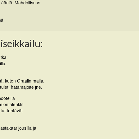
 ääniä. Mahdollisuus
mä.
iseikkailu:
otka
lla:
iä, kuten Graalin malja,
ulet, hätämajoite jne.
ooteilla
lontalenkki
tut tehtävät
stakaarijousilla ja