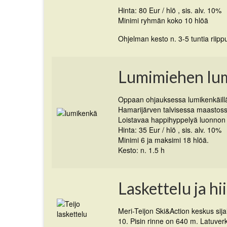
Hinta: 80 Eur / hlö , sis. alv. 10%
Minimi ryhmän koko 10 hlöä
Ohjelman kesto n. 3-5 tuntia riip
Lumimiehen lum
Oppaan ohjauksessa lumikenkäill
Hamarijärven talvisessa maastoss
Loistavaa happihyppelyä luonnon 
Hinta: 35 Eur / hlö , sis. alv. 10%
Minimi 6 ja maksimi 18 hlöä.
Kesto: n. 1.5 h
Laskettelu ja hi
Meri-Teijon Ski&Action keskus sija
10. Pisin rinne on 640 m. Latuverk