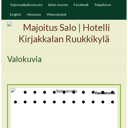
Teijo matkailusivusto
Salon sivusto
Facebook
Tripadvisor
English
Hinnasto
Yhteystiedot
Valokuvia
Vastaanotto