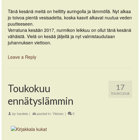
Tänä kesänä meitä on hellitty auringolla ja lämmöllä. Nyt alkaa
jo toivoa pientä vesisadetta, koska kasvit alkavat nuutua veden
puutteeseen.
Verratuna kesään 2017, nurmikon leikkuu on ollut tänä kesänä
vähäistä. Vielä on kesää jäljellä ja nyt valmistaudutaan
juhannuksen viettoon.
Leave a Reply
Toukokuu
17
TOUKO 2018
ennätyslämmin
by
hardelo
|
posted in:
Yleinen
|
0