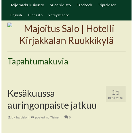
Teijo matkailusivusto
Salon sivusto
Facebook
Tripadvisor
English
Hinnasto
Yhteystiedot
Tapahtumakuvia
Kesäkuussa
15
KESÄ 2018
auringonpaiste jatkuu
by
hardelo
|
posted in:
Yleinen
|
0