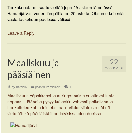
Toukokuuuta on saatu viettää jopa 29 asteen lämmössä.
Hamarijärven veden lämpötila on 20 astetta. Olemme kuitenkin
vasta toukokuun puolessa välissä.
Leave a Reply
Maaliskuu ja
22
MAALIS 2018
pääsiäinen
by
hardelo
|
posted in:
Yleinen
|
0
Maaliskuun yöpakkaset ja auringonpaiste sulattavat lunta
nopeasti. Jääpeite pysyy kuitenkin vahvasti paikallaan ja
houkuttelee kohta luistelemaan. Mielenkiintoista nähdä
vietetäänkö pääsiäistä ihan talvisissa olosuhteissa.