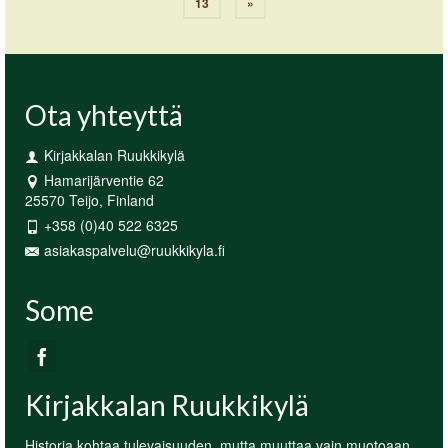
13
»
Ota yhteyttä
Kirjakkalan Ruukkikylä
Hamarijärventie 62
25570 Teijo, Finland
+358 (0)40 522 6325
asiakaspalvelu@ruukkikyla.fi
Some
Kirjakkalan Ruukkikylä
Historia kohtaa tulevaisuuden, mutta muuttaa vain muotoaan.