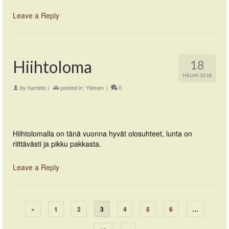
Leave a Reply
Hiihtoloma
18
HELMI 2018
by
hardelo
|
posted in:
Yleinen
|
0
Hiihtolomalla on tänä vuonna hyvät olosuhteet, lunta on
riittävästi ja pikku pakkasta.
Leave a Reply
«
1
2
3
4
5
6
…