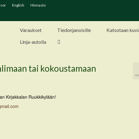
isor
English
Hinnasto
Varaukset
Tiedonjanoisille
Katsotaan kuvi
Linja-autolla
uhlimaan tai kokoustamaan
HU
an Kirjakkalan Ruukkikylään!
gmail.com