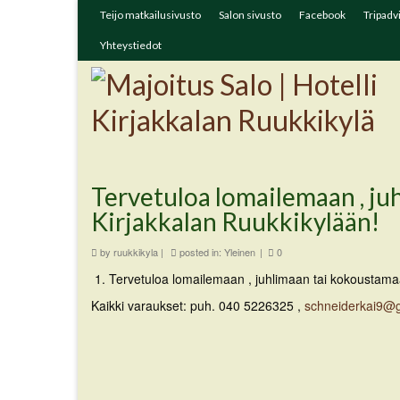
Teijo matkailusivusto
Salon sivusto
Facebook
Tripadv
Yhteystiedot
Tervetuloa lomailemaan , j
Kirjakkalan Ruukkikylään!
by
ruukkikyla
|
posted in:
Yleinen
|
0
Tervetuloa lomailemaan , juhlimaan tai kokoustama
Kaikki varaukset: puh. 040 5226325 ,
schneiderkai9@