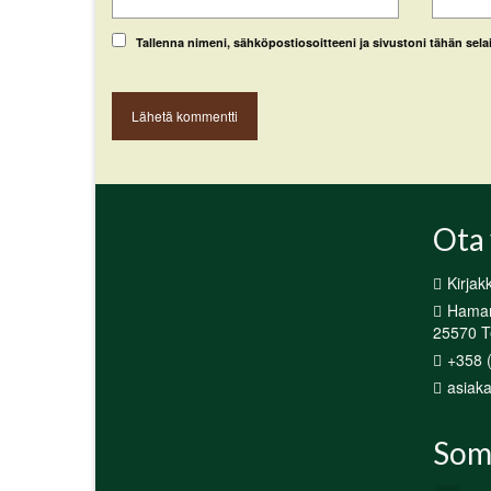
Tallenna nimeni, sähköpostiosoitteeni ja sivustoni tähän se
Ota 
Kirjak
Hamari
25570 Te
+358 
asiaka
Som