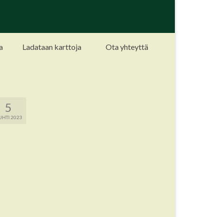
a
Ladataan karttoja
Ota yhteyttä
5
HTI 2023