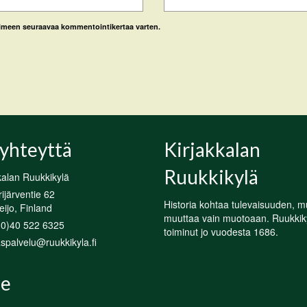
laimeen seuraavaa kommentointikertaa varten.
yhteyttä
Kirjakkalan
Ruukkikylä
kalan Ruukkikylä
järventie 62
Historia kohtaa tulevaisuuden, m
ijo, Finland
muuttaa vain muotoaan. Ruukkik
(0)40 522 6325
toiminut jo vuodesta 1686.
spalvelu@ruukkikyla.fi
e