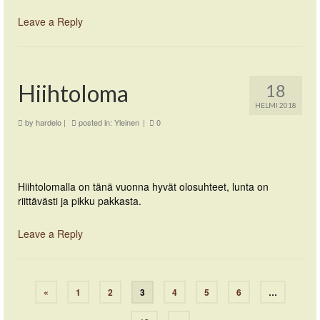
Leave a Reply
Hiihtoloma
18
HELMI 2018
by
hardelo
|
posted in:
Yleinen
|
0
Hiihtolomalla on tänä vuonna hyvät olosuhteet, lunta on
riittävästi ja pikku pakkasta.
Leave a Reply
«
1
2
3
4
5
6
…