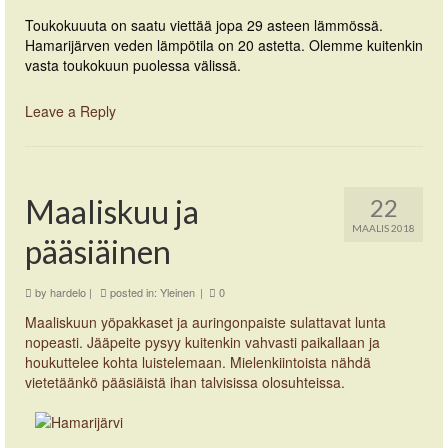
Toukokuuuta on saatu viettää jopa 29 asteen lämmössä.
Hamarijärven veden lämpötila on 20 astetta. Olemme kuitenkin
vasta toukokuun puolessa välissä.
Leave a Reply
Maaliskuu ja
22
MAALIS 2018
pääsiäinen
by
hardelo
|
posted in:
Yleinen
|
0
Maaliskuun yöpakkaset ja auringonpaiste sulattavat lunta
nopeasti. Jääpeite pysyy kuitenkin vahvasti paikallaan ja
houkuttelee kohta luistelemaan. Mielenkiintoista nähdä
vietetäänkö pääsiäistä ihan talvisissa olosuhteissa.