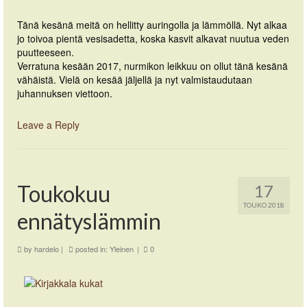
Tänä kesänä meitä on hellitty auringolla ja lämmöllä. Nyt alkaa
jo toivoa pientä vesisadetta, koska kasvit alkavat nuutua veden
puutteeseen.
Verratuna kesään 2017, nurmikon leikkuu on ollut tänä kesänä
vähäistä. Vielä on kesää jäljellä ja nyt valmistaudutaan
juhannuksen viettoon.
Leave a Reply
Toukokuu
17
TOUKO 2018
ennätyslämmin
by
hardelo
|
posted in:
Yleinen
|
0