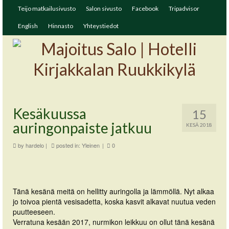
Teijo matkailusivusto
Salon sivusto
Facebook
Tripadvisor
English
Hinnasto
Yhteystiedot
Kesäkuussa
15
auringonpaiste jatkuu
KESÄ 2018
by
hardelo
|
posted in:
Yleinen
|
0
Tänä kesänä meitä on hellitty auringolla ja lämmöllä. Nyt alkaa
jo toivoa pientä vesisadetta, koska kasvit alkavat nuutua veden
puutteeseen.
Verratuna kesään 2017, nurmikon leikkuu on ollut tänä kesänä