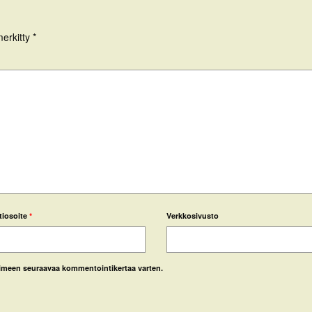
merkitty
*
tiosoite
*
Verkkosivusto
laimeen seuraavaa kommentointikertaa varten.