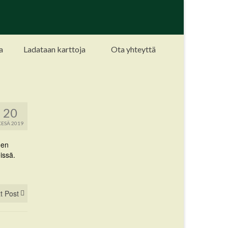
a
Ladataan karttoja
Ota yhteyttä
20
KESÄ 2019
uen
issä.
t Post