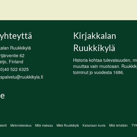
yhteyttä
Kirjakkalan
Ruukkikylä
kalan Ruukkikylä
järventie 62
Historia kohtaa tulevaisuuden, m
ijo, Finland
muuttaa vain muotoaan. Ruukkik
(0)40 522 6325
toiminut jo vuodesta 1686.
spalvelu@ruukkikyla.fi
e
ketit
Melontakeskus
Mitä maksaa
Mikä Ruukkikylä
Katsotaan kuvia
Mitä tehdään
TYKY