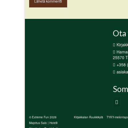
Ota 
Kirjak
Hamari
25570 Te
+358 
asiaka
Som
© Extreme Fun 2026
Kirjakkalan Ruukkikylä
TYKY-melontapa
Majoitus Salo | Hotelli