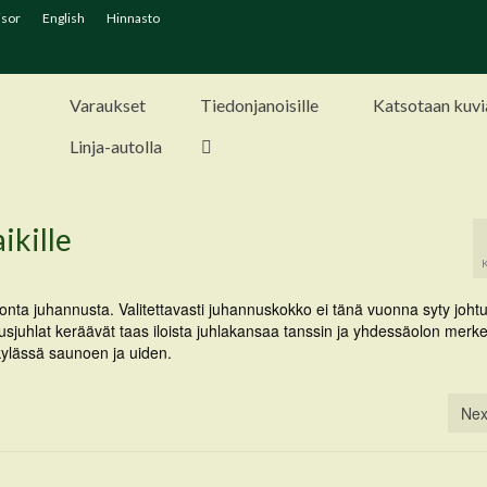
isor
English
Hinnasto
Varaukset
Tiedonjanoisille
Katsotaan kuvi
Linja-autolla
ikille
onta juhannusta. Valitettavasti juhannuskokko ei tänä vuonna syty joht
usjuhlat keräävät taas iloista juhlakansaa tanssin ja yhdessäolon merke
kylässä saunoen ja uiden.
Nex