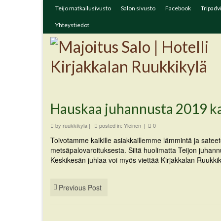
Teijo matkailusivusto
Salon sivusto
Facebook
Tripadv
Yhteystiedot
Hauskaa juhannusta 2019 ka
by
ruukkikyla
|
posted in:
Yleinen
|
0
Toivotamme kaikille asiakkaillemme lämmintä ja sateet
metsäpalovaroituksesta. Siitä huolimatta Teijon juhann
Keskikesän juhlaa voi myös viettää Kirjakkalan Ruukki
Previous Post