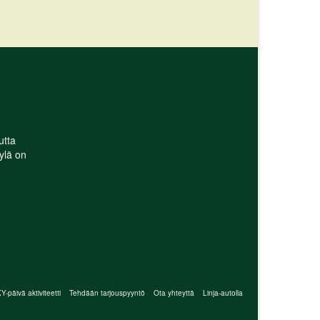
utta
ylä on
-päivä aktiviteetti
Tehdään tarjouspyyntö
Ota yhteyttä
Linja-autolla