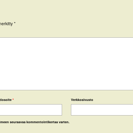
merkitty
*
tiosoite
*
Verkkosivusto
laimeen seuraavaa kommentointikertaa varten.