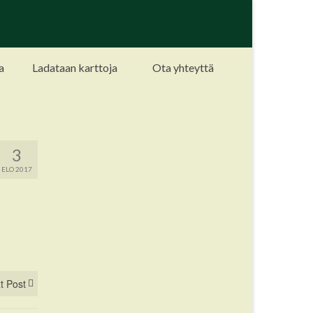
a
Ladataan karttoja
Ota yhteyttä
3
ELO 2017
t Post