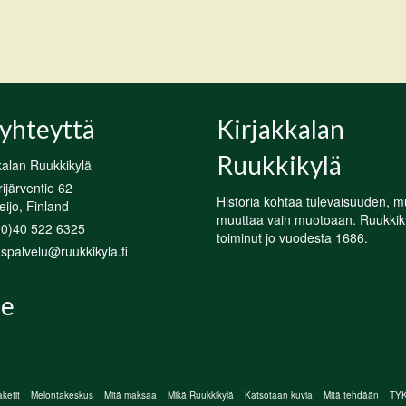
yhteyttä
Kirjakkalan
Ruukkikylä
kalan Ruukkikylä
järventie 62
Historia kohtaa tulevaisuuden, m
ijo, Finland
muuttaa vain muotoaan. Ruukkik
(0)40 522 6325
toiminut jo vuodesta 1686.
spalvelu@ruukkikyla.fi
e
ketit
Melontakeskus
Mitä maksaa
Mikä Ruukkikylä
Katsotaan kuvia
Mitä tehdään
TYKY