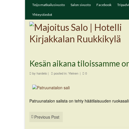
Teijo matkailusivusto
Salon sivusto
Facebook
Tripadv
Yhteystiedot
Kesän aikana tiloissamme on 
by
hardelo
|
posted in:
Yleinen
|
0
Patruunatalon salista on tehty häätilaisuuden ruokasa
Previous Post