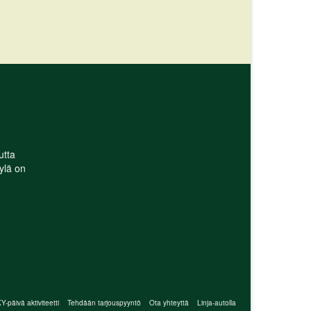
utta
ylä on
-päivä aktiviteetti
Tehdään tarjouspyyntö
Ota yhteyttä
Linja-autolla