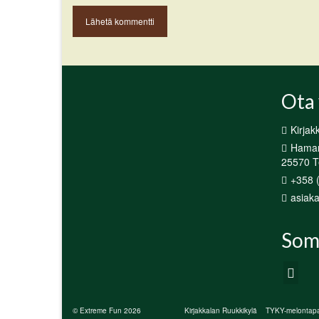
Ota 
Kirjak
Hamari
25570 Te
+358 
asiaka
Som
© Extreme Fun 2026
Kirjakkalan Ruukkikylä
TYKY-melontapa