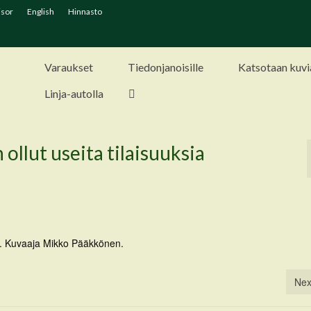
isor
English
Hinnasto
Varaukset
Tiedonjanoisille
Katsotaan kuvi
Linja-autolla
ollut useita tilaisuuksia
li. Kuvaaja Mikko Pääkkönen.
Nex