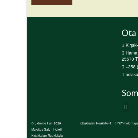
Ota 
Kirjak
Hamari
25570 Te
+358 
asiaka
Som
© Extreme Fun 2026
Kirjakkalan Ruukkikylä
TYKY-melontapa
Majoitus Salo | Hotelli
Kirjakkalan Ruukkikylä