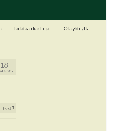
a
Ladataan karttoja
Ota yhteyttä
18
LIS 2017
t Post