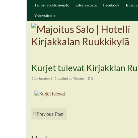
Teijo matkailusivusto
Salon sivusto
Facebook
Tripadv
Yhteystiedot
Kurjet tulevat Kirjakklan R
by
hardelo
|
posted in:
Yleinen
|
0
Previous Post