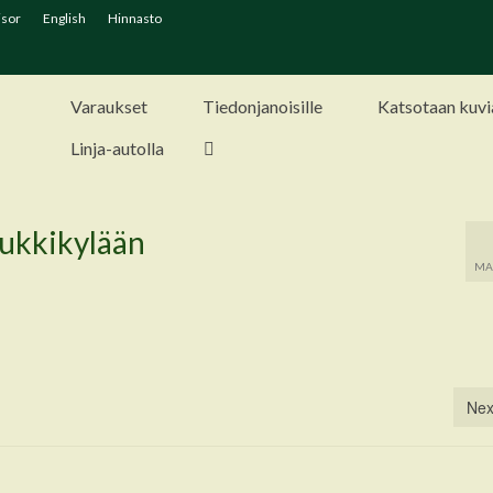
isor
English
Hinnasto
Varaukset
Tiedonjanoisille
Katsotaan kuvi
Linja-autolla
uukkikylään
MAA
Nex