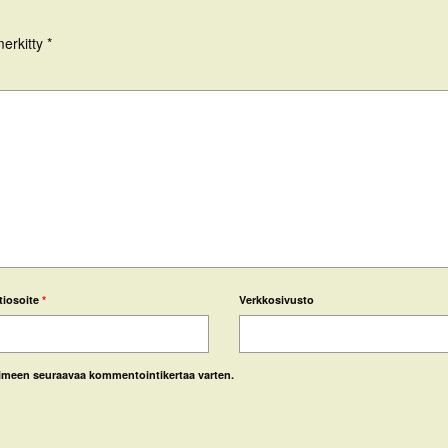
merkitty
*
tiosoite
*
Verkkosivusto
laimeen seuraavaa kommentointikertaa varten.