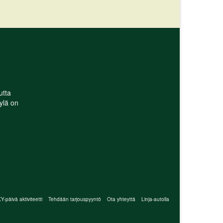
utta
ylä on
-päivä aktiviteetti
Tehdään tarjouspyyntö
Ota yhteyttä
Linja-autolla