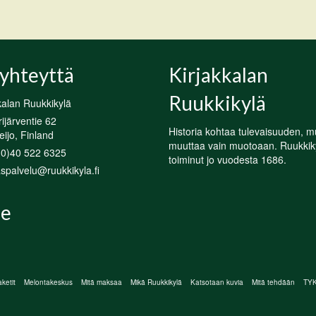
yhteyttä
Kirjakkalan
Ruukkikylä
kalan Ruukkikylä
järventie 62
Historia kohtaa tulevaisuuden, m
ijo, Finland
muuttaa vain muotoaan. Ruukkik
(0)40 522 6325
toiminut jo vuodesta 1686.
spalvelu@ruukkikyla.fi
e
ketit
Melontakeskus
Mitä maksaa
Mikä Ruukkikylä
Katsotaan kuvia
Mitä tehdään
TYKY