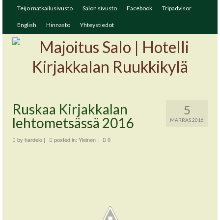
Teijo matkailusivusto
Salon sivusto
Facebook
Tripadvisor
English
Hinnasto
Yhteystiedot
Ruskaa Kirjakkalan
5
lehtometsässä 2016
MARRAS 2016
by
hardelo
|
posted in:
Yleinen
|
0