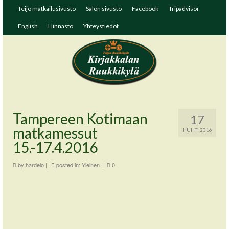
Teijo matkailusivusto
Salon sivusto
Facebook
Tripadvisor
English
Hinnasto
Yhteystiedot
Tampereen Kotimaan
17
matkamessut
HUHTI 2016
15.-17.4.2016
by
hardelo
|
posted in:
Yleinen
|
0