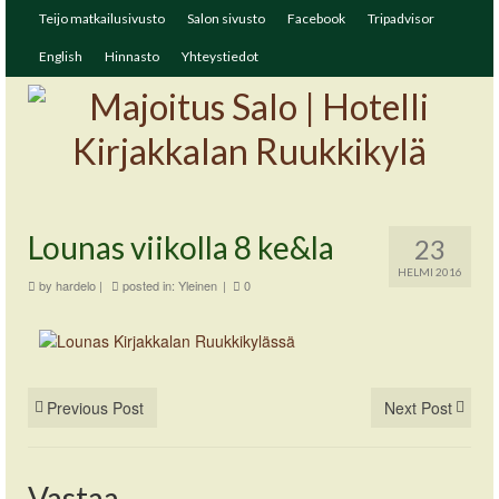
Teijo matkailusivusto
Salon sivusto
Facebook
Tripadvisor
English
Hinnasto
Yhteystiedot
Lounas viikolla 8 ke&la
23
HELMI 2016
by
hardelo
|
posted in:
Yleinen
|
0
Previous Post
Next Post
Vastaa