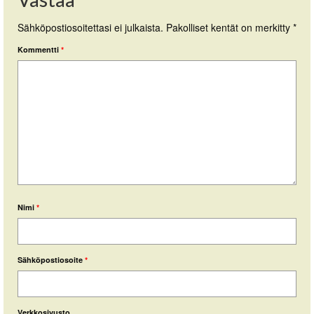
Sähköpostiosoitettasi ei julkaista.
Pakolliset kentät on merkitty
*
Kommentti
*
Nimi
*
Sähköpostiosoite
*
Verkkosivusto