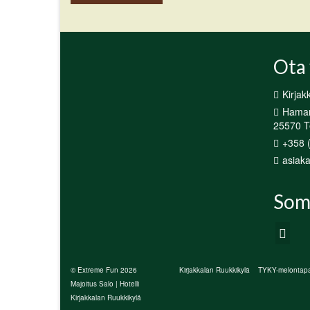
Ota 
Kirjak
Hamari
25570 Te
+358 
asiaka
Som
© Extreme Fun 2026
Kirjakkalan Ruukkikylä
TYKY-melontapa
Majoitus Salo | Hotelli
Kirjakkalan Ruukkikylä