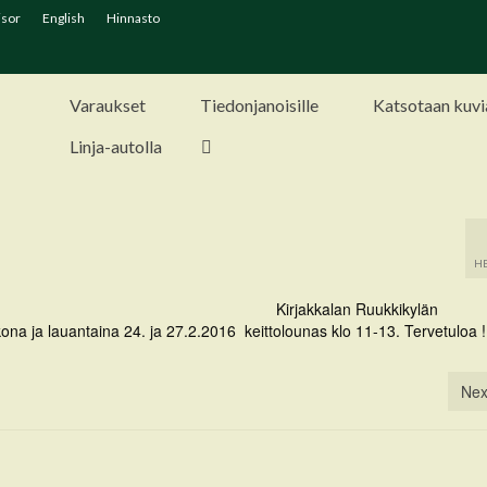
isor
English
Hinnasto
Varaukset
Tiedonjanoisille
Katsotaan kuvi
Linja-autolla
HE
Kirjakkalan Ruukkikylän
ikkona ja lauantaina 24. ja 27.2.2016 keittolounas klo 11-13. Tervetuloa !
Nex