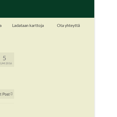
a
Ladataan karttoja
Ota yhteyttä
5
LMI 2016
t Post