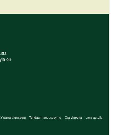
utta
ylä on
-päivä aktiviteetti
Tehdään tarjouspyyntö
Ota yhteyttä
Linja-autolla