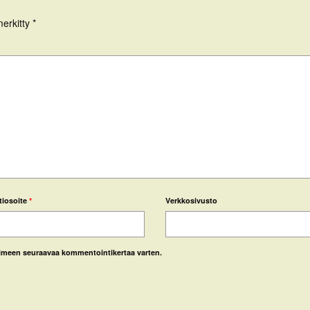
merkitty
*
tiosoite
*
Verkkosivusto
laimeen seuraavaa kommentointikertaa varten.