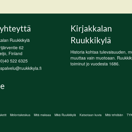
yhteyttä
Kirjakkalan
Ruukkikylä
kalan Ruukkikylä
järventie 62
Historia kohtaa tulevaisuuden, m
ijo, Finland
muuttaa vain muotoaan. Ruukkik
(0)40 522 6325
toiminut jo vuodesta 1686.
spalvelu@ruukkikyla.fi
e
ketit
Melontakeskus
Mitä maksaa
Mikä Ruukkikylä
Katsotaan kuvia
Mitä tehdään
TYKY