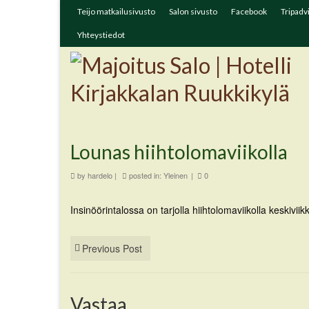
Teijo matkailusivusto
Salon sivusto
Facebook
Tripadv
Yhteystiedot
Lounas hiihtolomaviikolla
by
hardelo
|
posted in:
Yleinen
|
0
Insinöörintalossa on tarjolla hiihtolomaviikolla keskivi
Previous Post
Vastaa