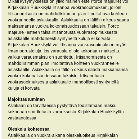
Mikäli kysymyksessä on ylivoimainen este (force majeure) voi
Kirjakkalan Ruukkikylä irtisanoa vuokrasopimuksen, jolloin
irtisanomisesta on mahdollisimman pian ilmoitettava kohteen
vuokranneelle asiakkaalle. Asiakkaalla on tällöin oikeus saada
maksamansa vuokra kokonaisuudessaan takaisin. Force
majeure -esteen takia irtisanotusta vuokrasopimuksesta
asiakkaalle mahdollisesti syntyneitä kuluja ei korvata.
Kirjakkalan Ruukkikylä voi irtisanoa vuokrasopimuksen myös
ilman perusteluja, jos varausta ei ole kokonaan maksettu,
vaikka varausmaksu on suoritettu. Irtisanomisesta on
mahdollisimman pian ilmoitettava kohteen vuokranneelle
asiakkaalle. Asiakkaalla on tällöin oikeus saada maksamansa
vuokra kokonaisuudessaan takaisin. Irtisanotusta
vuokrasopimuksesta asiakkaalle mahdollisesti syntyneitä
kuluja ei korvata
Majoittautuminen
Asiakaan on tarvittaessa pystyttävä todistamaan maksu
kokonaan suoritetusta varauksesta Kirjakkalan Ruukkikylän
vastaanotossa.
Oleskelu kohteessa
Asiakkaalla on vuokra-aikana oleskeluoikeus Kirjakkalan