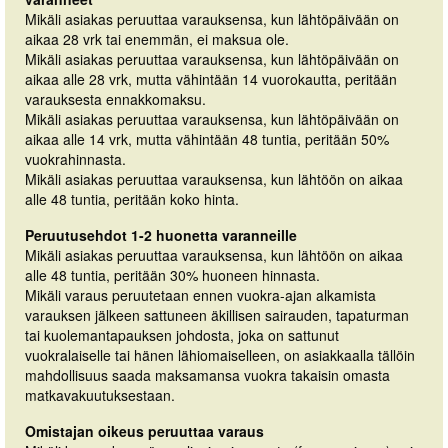
Mikäli asiakas peruuttaa varauksensa, kun lähtöpäivään on
aikaa 28 vrk tai enemmän, ei maksua ole.
Mikäli asiakas peruuttaa varauksensa, kun lähtöpäivään on
aikaa alle 28 vrk, mutta vähintään 14 vuorokautta, peritään
varauksesta ennakkomaksu.
Mikäli asiakas peruuttaa varauksensa, kun lähtöpäivään on
aikaa alle 14 vrk, mutta vähintään 48 tuntia, peritään 50%
vuokrahinnasta.
Mikäli asiakas peruuttaa varauksensa, kun lähtöön on aikaa
alle 48 tuntia, peritään koko hinta.
Peruutusehdot 1-2 huonetta varanneille
Mikäli asiakas peruuttaa varauksensa, kun lähtöön on aikaa
alle 48 tuntia, peritään 30% huoneen hinnasta.
Mikäli varaus peruutetaan ennen vuokra-ajan alkamista
varauksen jälkeen sattuneen äkillisen sairauden, tapaturman
tai kuolemantapauksen johdosta, joka on sattunut
vuokralaiselle tai hänen lähiomaiselleen, on asiakkaalla tällöin
mahdollisuus saada maksamansa vuokra takaisin omasta
matkavakuutuksestaan.
Omistajan oikeus peruuttaa varaus