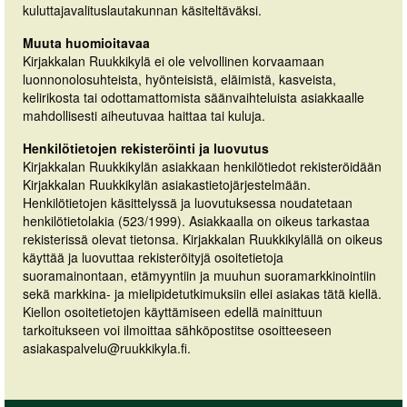
kuluttajavalituslautakunnan käsiteltäväksi.
Muuta huomioitavaa
Kirjakkalan Ruukkikylä ei ole velvollinen korvaamaan
luonnonolosuhteista, hyönteisistä, eläimistä, kasveista,
kelirikosta tai odottamattomista säänvaihteluista asiakkaalle
mahdollisesti aiheutuvaa haittaa tai kuluja.
Henkilötietojen rekisteröinti ja luovutus
Kirjakkalan Ruukkikylän asiakkaan henkilötiedot rekisteröidään
Kirjakkalan Ruukkikylän asiakastietojärjestelmään.
Henkilötietojen käsittelyssä ja luovutuksessa noudatetaan
henkilötietolakia (523/1999). Asiakkaalla on oikeus tarkastaa
rekisterissä olevat tietonsa. Kirjakkalan Ruukkikylällä on oikeus
käyttää ja luovuttaa rekisteröityjä osoitetietoja
suoramainontaan, etämyyntiin ja muuhun suoramarkkinointiin
sekä markkina- ja mielipidetutkimuksiin ellei asiakas tätä kiellä.
Kiellon osoitetietojen käyttämiseen edellä mainittuun
tarkoitukseen voi ilmoittaa sähköpostitse osoitteeseen
asiakaspalvelu@ruukkikyla.fi.