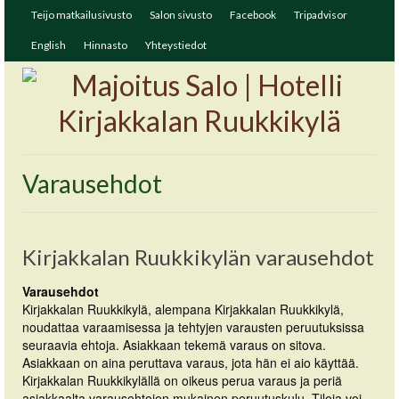
Teijo matkailusivusto
Salon sivusto
Facebook
Tripadvisor
English
Hinnasto
Yhteystiedot
Varausehdot
Kirjakkalan Ruukkikylän varausehdot
Varausehdot
Kirjakkalan Ruukkikylä, alempana Kirjakkalan Ruukkikylä,
noudattaa varaamisessa ja tehtyjen varausten peruutuksissa
seuraavia ehtoja. Asiakkaan tekemä varaus on sitova.
Asiakkaan on aina peruttava varaus, jota hän ei aio käyttää.
Kirjakkalan Ruukkikylällä on oikeus perua varaus ja periä
asiakkaalta varausehtojen mukainen peruutuskulu. Tiloja voi