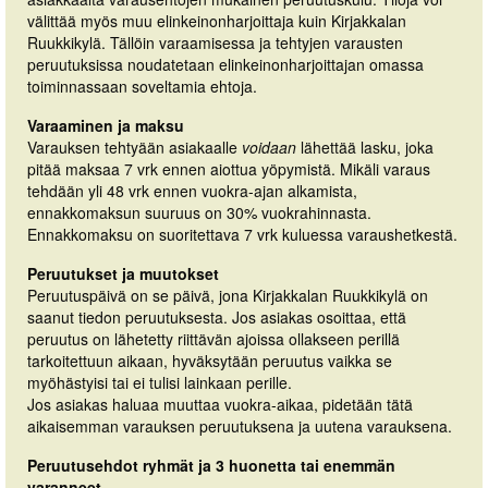
välittää myös muu elinkeinonharjoittaja kuin Kirjakkalan
Ruukkikylä. Tällöin varaamisessa ja tehtyjen varausten
peruutuksissa noudatetaan elinkeinonharjoittajan omassa
toiminnassaan soveltamia ehtoja.
Varaaminen ja maksu
Varauksen tehtyään asiakaalle
voidaan
lähettää lasku, joka
pitää maksaa 7 vrk ennen aiottua yöpymistä. Mikäli varaus
tehdään yli 48 vrk ennen vuokra-ajan alkamista,
ennakkomaksun suuruus on 30% vuokrahinnasta.
Ennakkomaksu on suoritettava 7 vrk kuluessa varaushetkestä.
Peruutukset ja muutokset
Peruutuspäivä on se päivä, jona Kirjakkalan Ruukkikylä on
saanut tiedon peruutuksesta. Jos asiakas osoittaa, että
peruutus on lähetetty riittävän ajoissa ollakseen perillä
tarkoitettuun aikaan, hyväksytään peruutus vaikka se
myöhästyisi tai ei tulisi lainkaan perille.
Jos asiakas haluaa muuttaa vuokra-aikaa, pidetään tätä
aikaisemman varauksen peruutuksena ja uutena varauksena.
Peruutusehdot ryhmät ja 3 huonetta tai enemmän
varanneet