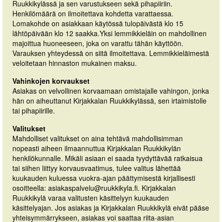
Ruukkikylässä ja sen varustukseen sekä pihapiiriin.
Henkilömäärä on ilmoitettava kohdetta varattaessa.
Lomakohde on asiakkaan käytössä tulopäivästä klo 15
lähtöpäivään klo 12 saakka.Yksi lemmikkieläin on mahdollinen
majoittua huoneeseen, joka on varattu tähän käyttöön.
Varauksen yhteydessä on siitä ilmoitettava. Lemmikkieläimestä
veloitetaan hinnaston mukainen maksu.
Vahinkojen korvaukset
Asiakas on velvollinen korvaamaan omistajalle vahingon, jonka
hän on aiheuttanut Kirjakkalan Ruukkikylässä, sen irtaimistolle
tai pihapiirille.
Valitukset
Mahdolliset valitukset on aina tehtävä mahdollisimman
nopeasti aiheen ilmaannuttua Kirjakkalan Ruukkikylän
henkilökunnalle. Mikäli asiaan ei saada tyydyttävää ratkaisua
tai siihen liittyy korvausvaatimus, tulee valitus lähettää
kuukauden kuluessa vuokra-ajan päättymisestä kirjallisesti
osoitteella: asiakaspalvelu@ruukkikyla.fi. Kirjakkalan
Ruukkikylä varaa valitusten käsittelyyn kuukauden
käsittelyajan. Jos asiakas ja Kirjakkalan Ruukkikylä eivät pääse
yhteisymmärrykseen, asiakas voi saattaa riita-asian