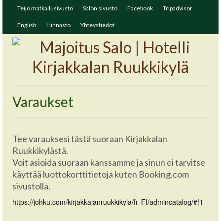
Teijo matkailusivusto
Salon sivusto
Facebook
Tripadvisor
English
Hinnasto
Yhteystiedot
Varaukset
Tee varauksesi tästä suoraan Kirjakkalan
Ruukkikylästä.
Voit asioida suoraan kanssamme ja sinun ei tarvitse
käyttää luottokorttitietoja kuten Booking.com
sivustolla.
https://johku.com/kirjakkalanruukkikyla/fi_FI/admincatalog/#!1