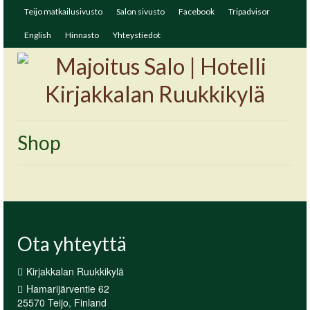
Teijo matkailusivusto
Salon sivusto
Facebook
Tripadvisor
English
Hinnasto
Yhteystiedot
Shop
Ota yhteyttä
Kirjakkalan Ruukkikylä
Hamarijärventie 62
25570 Teijo, Finland