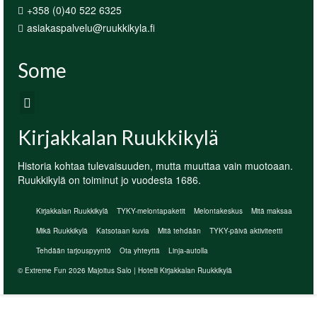
+358 (0)40 522 6325
asiakaspalvelu@ruukkikyla.fi
Some
Kirjakkalan Ruukkikylä
Historia kohtaa tulevaisuuden, mutta muuttaa vain muotoaan.
Ruukkikylä on toiminut jo vuodesta 1686.
Kirjakkalan Ruukkikylä
TYKY-melontapaketit
Melontakeskus
Mitä maksaa
Mikä Ruukkikylä
Katsotaan kuvia
Mitä tehdään
TYKY-päivä aktiviteetti
Tehdään tarjouspyyntö
Ota yhteyttä
Linja-autolla
© Extreme Fun 2026 Majoitus Salo | Hotelli Kirjakkalan Ruukkikylä