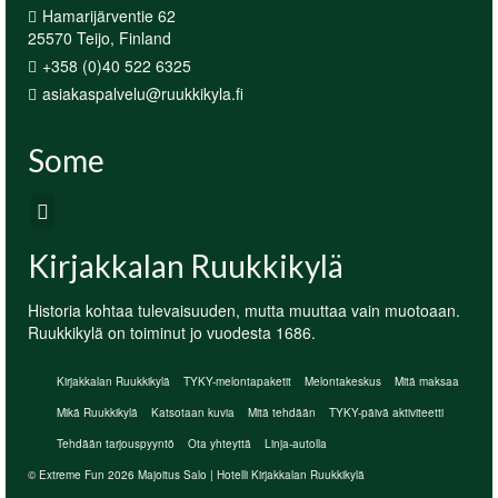
Hamarijärventie 62
25570 Teijo, Finland
+358 (0)40 522 6325
asiakaspalvelu@ruukkikyla.fi
Some
Kirjakkalan Ruukkikylä
Historia kohtaa tulevaisuuden, mutta muuttaa vain muotoaan.
Ruukkikylä on toiminut jo vuodesta 1686.
Kirjakkalan Ruukkikylä
TYKY-melontapaketit
Melontakeskus
Mitä maksaa
Mikä Ruukkikylä
Katsotaan kuvia
Mitä tehdään
TYKY-päivä aktiviteetti
Tehdään tarjouspyyntö
Ota yhteyttä
Linja-autolla
© Extreme Fun 2026 Majoitus Salo | Hotelli Kirjakkalan Ruukkikylä