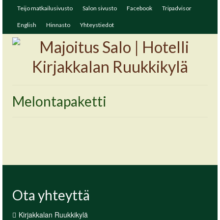
Teijo matkailusivusto
Salon sivusto
Facebook
Tripadvisor
English
Hinnasto
Yhteystiedot
Melontapaketti
Ota yhteyttä
Kirjakkalan Ruukkikylä